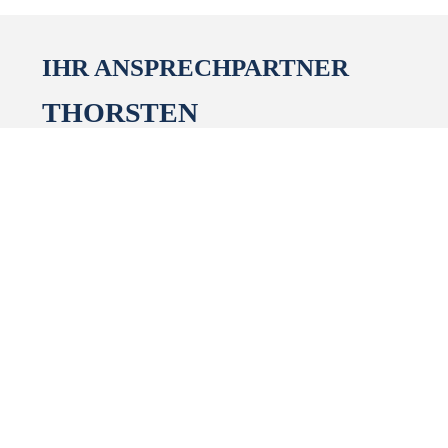
IHR ANSPRECHPARTNER
THORSTEN
SCHUMACHER
Fachanwalt
für Bau- und
Architektenrecht
Fachanwalt
für
Verkehrsrecht
Fachanwalt
für
Familienrecht