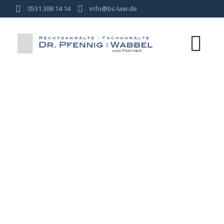
0531.388 14 14
info@bs-law.de
ZU SCHNELL
GEFAHREN? WIR
HELFEN IHNEN!